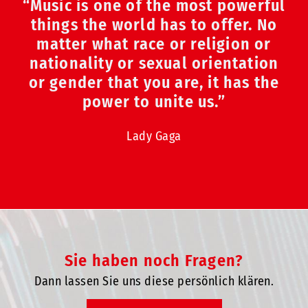
“Music is one of the most powerful
things the world has to offer. No
matter what race or religion or
nationality or sexual orientation
or gender that you are, it has the
power to unite us.”
Lady Gaga
Sie haben noch Fragen?
Dann lassen Sie uns diese persönlich klären.