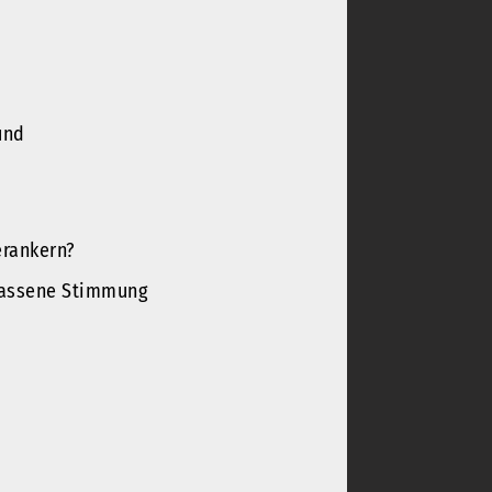
und
erankern?
elassene Stimmung